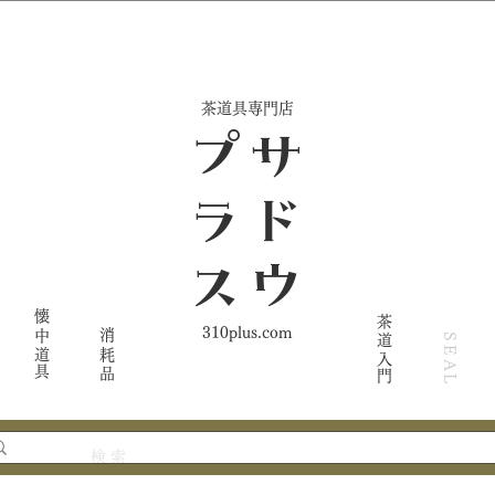
​茶道具専門店
ス
サ
ド
ウ
プ
ラ
懐中道具
茶道入門
310plus.com
消耗品
SEAL