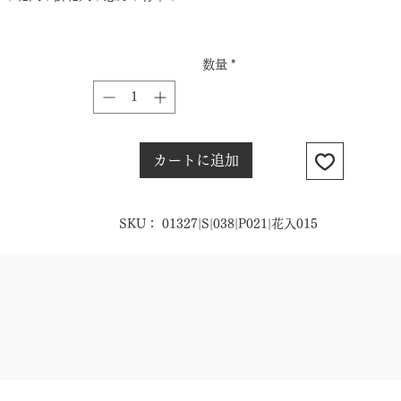
数量
*
カートに追加
SKU： 01327|S|038|P021|花入015