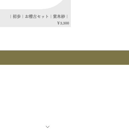
｜初歩｜お稽古セット｜紫帛紗｜
価格
￥3,300