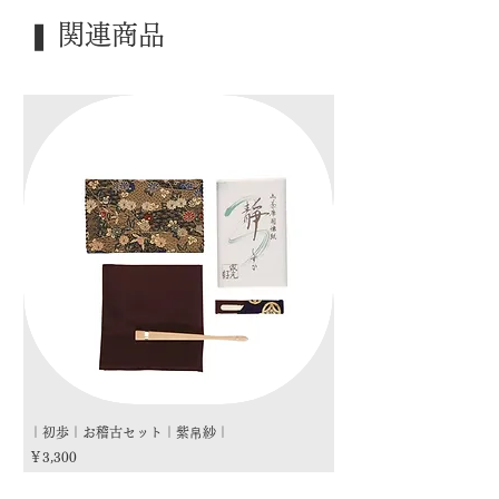
｜外 箱｜ 桐箱
❚ 関連商品
｜季 節｜ ―――
｜歳 時｜ ―――
｜検 索｜ ―――
｜初歩｜お稽古セット｜紫帛紗｜
｜初歩｜お稽古セット｜朱
価格
価格
￥3,300
￥3,300