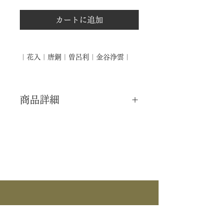
カートに追加
｜花入｜唐銅｜曽呂利｜金谷浄雲｜
商品詳細
｜分 類｜ 新品
｜カ テ｜ 花入
｜作 者｜ 金谷浄雲
｜商 品｜ 唐銅 花入
｜品 名｜ 曽呂利
｜寸 法｜ Φ7㎝×H27.5cm