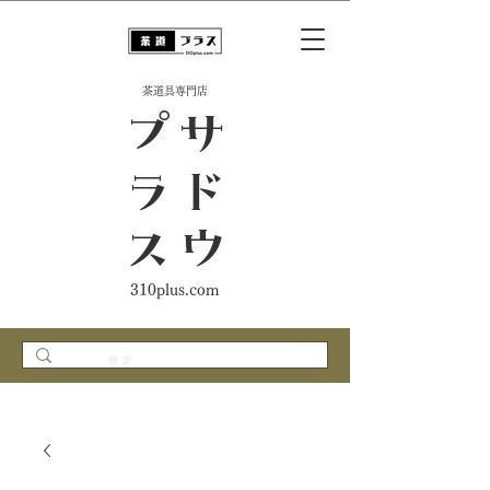
​茶道具専門店
ス
サ
ド
ウ
プ
ラ
310plus.com