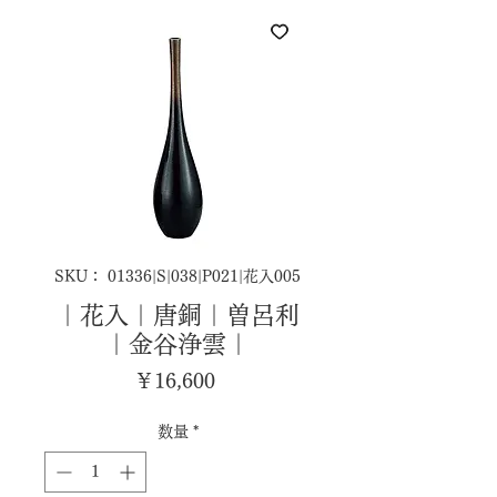
SKU： 01336|S|038|P021|花入005
｜花入｜唐銅｜曽呂利
｜金谷浄雲｜
価
￥16,600
格
数量
*