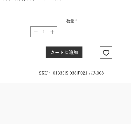
数量
*
カートに追加
SKU： 01333|S|038|P021|花入008