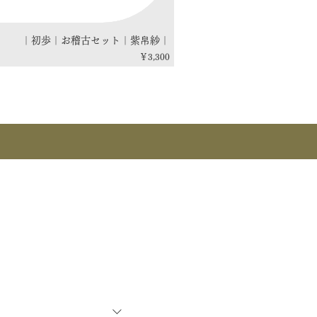
｜初歩｜お稽古セット｜紫帛紗｜
価格
￥3,300