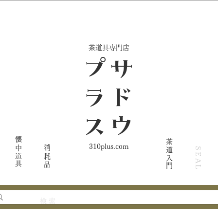
​茶道具専門店
ス
サ
ド
ウ
プ
ラ
懐中道具
茶道入門
310plus.com
消耗品
SEAL