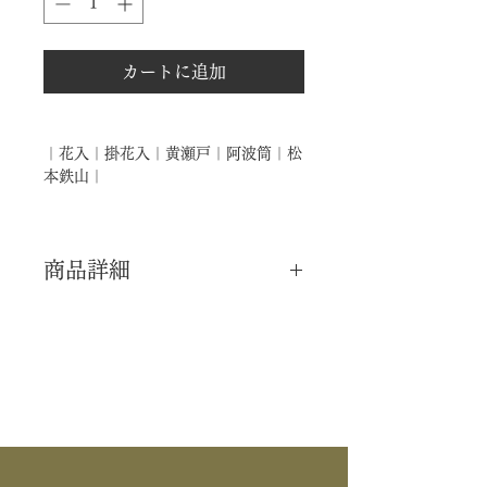
カートに追加
｜花入｜掛花入｜黄瀬戸｜阿波筒｜松
本鉄山｜
商品詳細
｜分 類｜ 新品
｜カ テ｜ 花入
｜作 者｜ 松本鉄山
｜商 品｜ 掛花入
｜品 名｜ 黄瀬戸