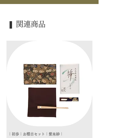
｜景 色｜ 阿波筒
｜外 箱｜ 桐箱
❚ 関連商品
｜季 節｜ ―――
｜歳 時｜ ―――
｜検 索｜ ―――
｜初歩｜お稽古セット｜紫帛紗｜
｜初歩｜お稽古セット｜朱