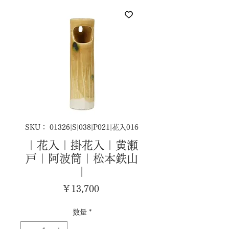
SKU： 01326|S|038|P021|花入016
｜花入｜掛花入｜黄瀬
戸｜阿波筒｜松本鉄山
｜
価
￥13,700
格
数量
*