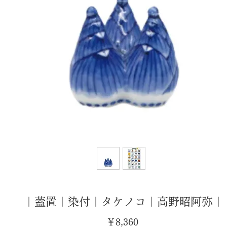
｜蓋置｜染付｜タケノコ｜高野昭阿弥｜
価
￥8,360