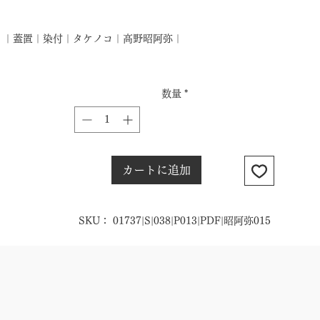
格
｜蓋置｜染付｜タケノコ｜高野昭阿弥｜
数量
*
カートに追加
SKU： 01737|S|038|P013|PDF|昭阿弥015