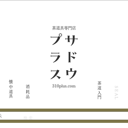
​茶道具専門店
ス
サ
ド
ウ
プ
ラ
懐中道具
茶道入門
310plus.com
消耗品
SEAL