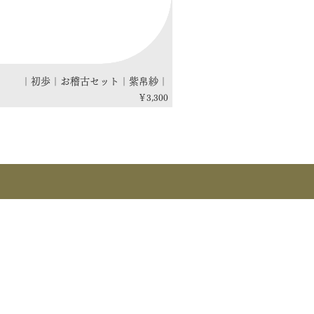
｜初歩｜お稽古セット｜紫帛紗｜
価格
￥3,300