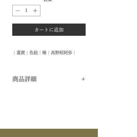
カートに追加
｜蓋置｜色絵｜椿｜高野昭阿弥｜
商品詳細
｜分 類｜ 新品
｜カ テ｜ 蓋置
｜作 者｜ 高野昭阿弥
｜商 品｜ 香合
｜品 名｜ 色絵