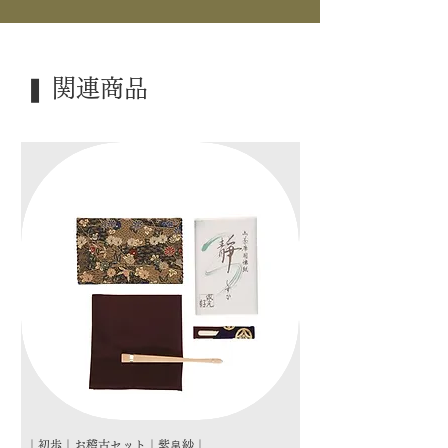
｜景 色｜ 椿
｜外 箱｜ 木箱
❚ 関連商品
｜季 節｜ ―――
｜歳 時｜ ―――
｜検 索｜ ―――
｜初歩｜お稽古セット｜紫帛紗｜
｜初歩｜お稽古セット｜朱