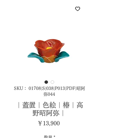
SKU： 01708|S|038|P013|PDF|昭阿
弥044
｜蓋置｜色絵｜椿｜高
野昭阿弥｜
価
￥13,900
格
数量
*