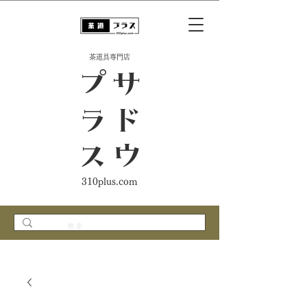
​茶道具専門店
ス
サ
ド
ウ
プ
ラ
310plus.com