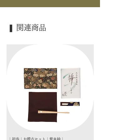
｜景 色｜ 三つ兎
｜外 箱｜ 木箱
❚ 関連商品
｜季 節｜ ―――
｜歳 時｜ ―――
｜検 索｜ ―――
｜初歩｜お稽古セット｜紫帛紗｜
｜初歩｜お稽古セット｜朱