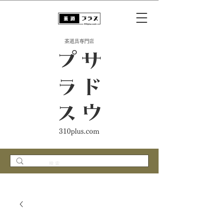
​茶道具専門店
ス
サ
ド
ウ
プ
ラ
310plus.com