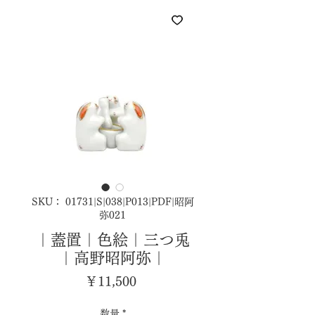
SKU： 01731|S|038|P013|PDF|昭阿
弥021
｜蓋置｜色絵｜三つ兎
｜高野昭阿弥｜
価
￥11,500
格
数量
*