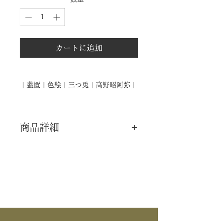
カートに追加
｜蓋置｜色絵｜三つ兎｜高野昭阿弥｜
商品詳細
｜分 類｜ 新品
｜カ テ｜ 蓋置
｜作 者｜ 高野昭阿弥
｜商 品｜ 香合
｜品 名｜ 色絵