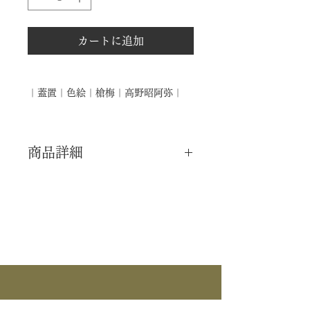
カートに追加
｜蓋置｜色絵｜槍梅｜高野昭阿弥｜
商品詳細
｜分 類｜ 新品
｜カ テ｜ 蓋置
｜作 者｜ 高野昭阿弥
｜商 品｜ 香合
｜品 名｜ 色絵
｜景 色｜ 槍梅