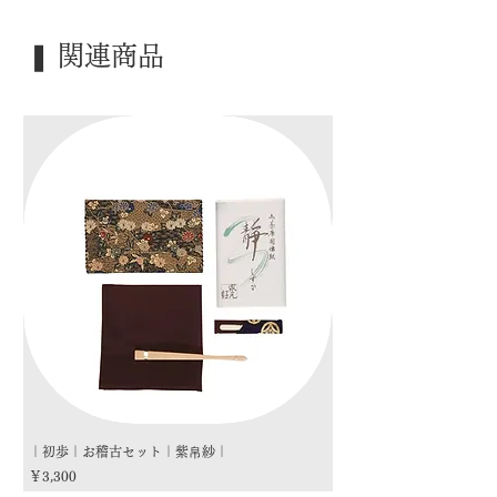
｜外 箱｜ 木箱
❚ 関連商品
｜季 節｜ ―――
｜歳 時｜ ―――
｜検 索｜ ―――
｜初歩｜お稽古セット｜紫帛紗｜
｜初歩｜お稽古セット｜朱
価格
価格
￥3,300
￥3,300