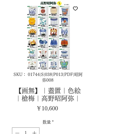
SKU： 01744|S|038|P013|PDF|昭阿
弥008
【画無】｜蓋置｜色絵
｜槍梅｜高野昭阿弥｜
価
￥10,600
格
数量
*