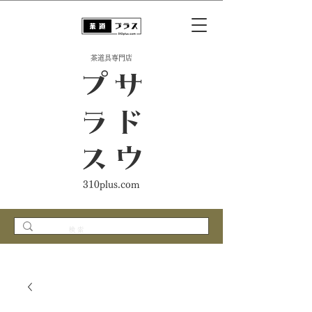
​茶道具専門店
ス
サ
ド
ウ
プ
ラ
310plus.com