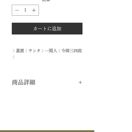
カートに追加
｜蓋置｜サンタ｜一閑人｜今岡三四郎
｜
商品詳細
｜分 類｜ 新品
｜カ テ｜ 蓋置
｜作 者｜ 今岡三四郎
｜商 品｜ 蓋置