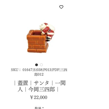
SKU： 01647|S|038|P013|PDF|三四
郎012
｜蓋置｜サンタ｜一閑
人｜今岡三四郎｜
価
￥22,000
格
数量
*