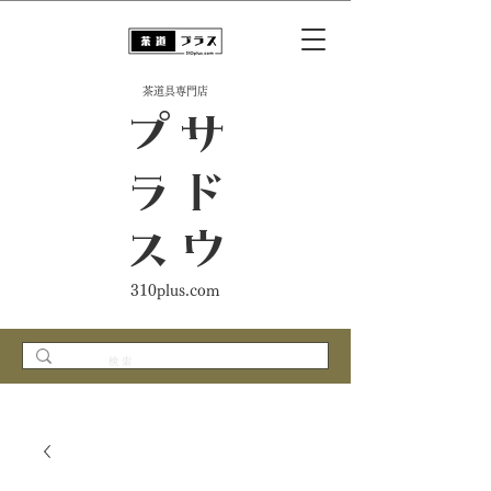
​茶道具専門店
ス
サ
ド
ウ
プ
ラ
310plus.com