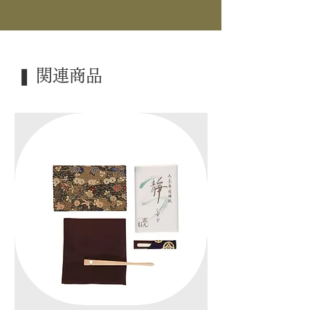
｜景 色｜ サンタ 一閑人
｜外 箱｜ 桐箱
｜季 節｜ ―――
❚ 関連商品
｜歳 時｜ ―――
｜検 索｜ ―――