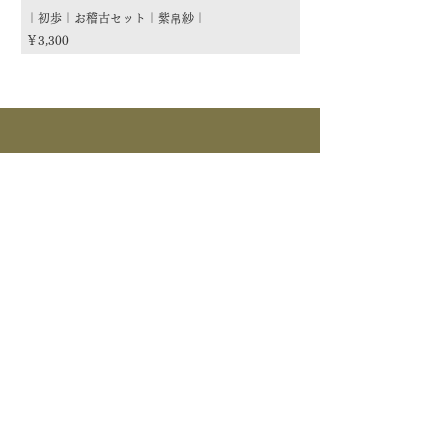
｜初歩｜お稽古セット｜紫帛紗｜
｜初歩｜お稽古セット｜朱
価格
価格
￥3,300
￥3,300
商品カテゴリー
茶道具
流派
季節
茶道具
> すべて > 茶碗 > 掛物 > 茶杓 > 茶入 >
釜道具
棗 > 香合 > 水指 > 菓子器 > 花入 > 蓋置
> 棚物 > 風炉先/屏風 > 皆具 > 建水 > 煙
>すべて > 炉釜 > 風炉釜 > 風炉｜紅鉢 > 炉
草盆関係 > 炭道具 > 茶箱関係 > 床飾｜莊道具