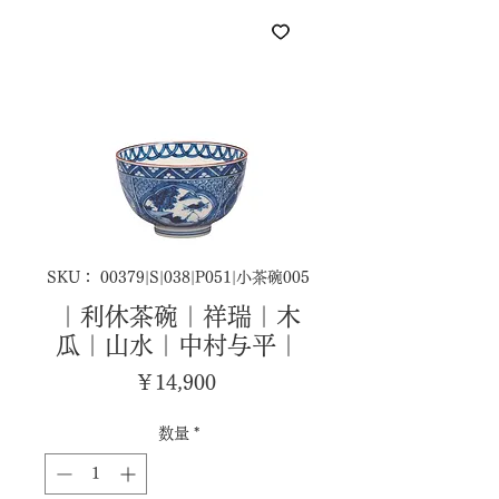
SKU： 00379|S|038|P051|小茶碗005
｜利休茶碗｜祥瑞｜木
瓜｜山水｜中村与平｜
価
￥14,900
格
数量
*