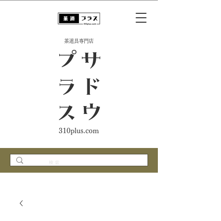
​茶道具専門店
ス
サ
ド
ウ
プ
ラ
310plus.com