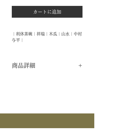
カートに追加
｜利休茶碗｜祥瑞｜木瓜｜山水｜中村
与平｜
商品詳細
｜分 類｜ 新品
｜カ テ｜ 茶碗 / 茶箱
｜作 者｜ 中村与平
｜商 品｜ 利休茶碗
｜景 色｜ 祥瑞 木瓜 山水