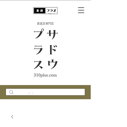
​茶道具専門店
ス
サ
ド
ウ
プ
ラ
310plus.com