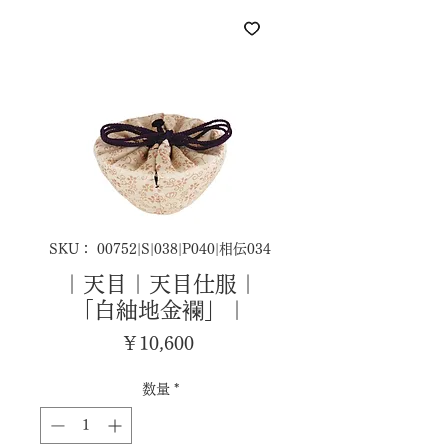
SKU： 00752|S|038|P040|相伝034
｜天目｜天目仕服｜
「白紬地金襴」｜
価
￥10,600
格
数量
*