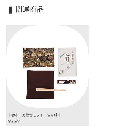
｜季 節｜ ―――
❚ 関連商品
｜歳 時｜ ―――
｜検 索｜ ―――
｜初歩｜お稽古セット｜紫帛紗｜
｜初歩｜お稽古セット｜朱
価格
価格
￥3,300
￥3,300