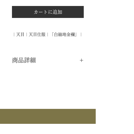
カートに追加
｜天目｜天目仕服｜「白紬地金襴」｜
商品詳細
｜分 類｜ 新品
｜カ テ｜ 茶碗 / 天目
｜作 者｜ ―――
｜商 品｜ 天目仕服
｜裂 地｜ 白釉地金襴
｜外 箱｜ ―――