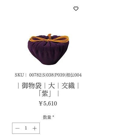
SKU： 00782|S|038|P039|相伝004
｜御物袋｜大｜交織｜
「紫」｜
価
￥5,610
格
数量
*