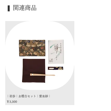
｜季 節｜ ―――
❚ 関連商品
｜歳 時｜ ―――
｜検 索｜ ―――
｜初歩｜お稽古セット｜紫帛紗｜
｜初歩｜お稽古セット｜朱
価格
価格
￥3,300
￥3,300