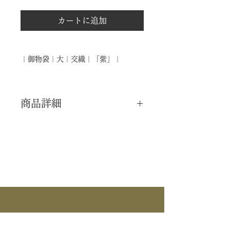
カートに追加
｜御物袋｜大｜交織｜「紫」｜
商品詳細
｜分 類｜ 新品
｜カ テ｜ 茶碗
｜製 造｜ ―――
｜商 品｜ 御物袋 (大)
｜織 物｜ 交織 紫
｜外 箱｜ 紙箱