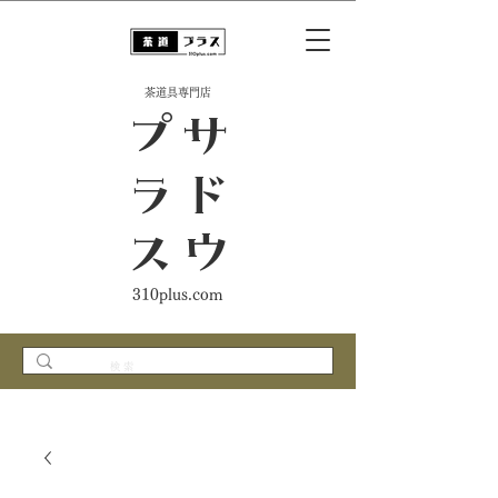
​茶道具専門店
ス
サ
ド
ウ
プ
ラ
310plus.com