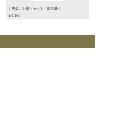
｜初歩｜お稽古セット｜紫帛紗｜
｜初歩｜お稽古セット｜朱
価格
価格
￥3,300
￥3,300
商品カテゴリー
茶道具
流派
季節
茶道具
> すべて > 茶碗 > 掛物 > 茶杓 > 茶入 >
釜道具
棗 > 香合 > 水指 > 菓子器 > 花入 > 蓋置
> 棚物 > 風炉先/屏風 > 皆具 > 建水 > 煙
>すべて > 炉釜 > 風炉釜 > 風炉｜紅鉢 > 炉