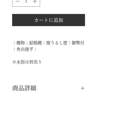
カートに追加
｜棚物｜紹鴎棚｜溜うるし塗｜御幣付
｜角出俊平｜
※水指は別売り
商品詳細
｜分 類｜ 新品
｜カ テ｜ 棚物
｜流 派｜ 茶人
｜御 好｜ 武野紹鴎 / 1502―1555