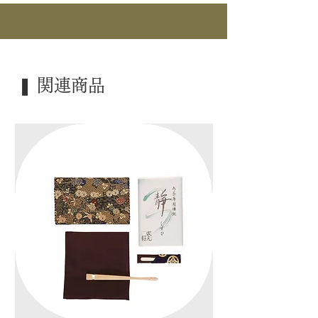
｜作 者｜ 角出俊平
｜商 品｜ 御好写 / 棚物
｜品 名｜ 紹鷗棚
｜塗 ｜ 溜・うるし塗
❚ 関連商品
｜付 属｜ 御幣付
｜外 箱｜ ―――
｜季 節｜ ―――
｜歳 時｜ ―――
｜検 索｜ ―――