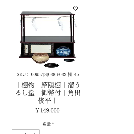
SKU： 00957|S|038|P032|棚145
｜棚物｜紹鴎棚｜溜う
るし塗｜御幣付｜角出
俊平｜
価
￥149,000
格
数量
*