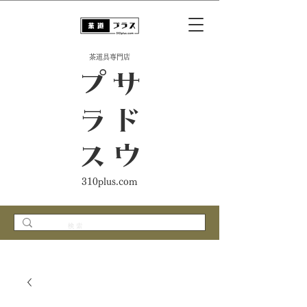
​茶道具専門店
ス
サ
ド
ウ
プ
ラ
310plus.com