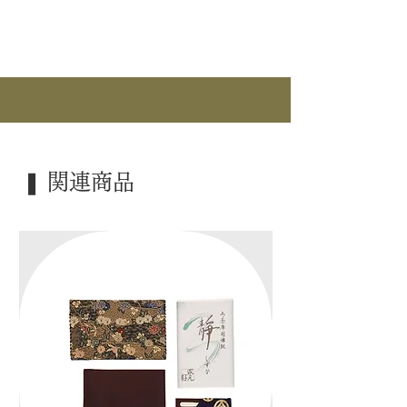
｜カ テ｜ 立礼
｜作 者｜ ―――
｜商 品｜ 近藤さんの点前机
｜塗 ｜ 掻合塗
｜仕 様｜ 立礼用入子付
｜寸 法｜ 90cm×45cm×H57cm
｜外 箱｜ ―――
❚ 関連商品
｜季 節｜ ―――
｜歳 時｜ 大寄席茶会 / 野点茶会
｜検 索｜ ―――