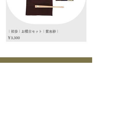
｜初歩｜お稽古セット｜紫帛紗｜
｜初歩｜お稽古セット｜朱
価格
価格
￥3,300
￥3,300
商品カテゴリー
茶道具
流派
季節
茶道具