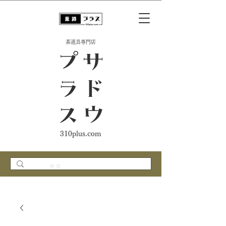
​茶道具専門店
ス
サ
ド
ウ
プ
ラ
310plus.com