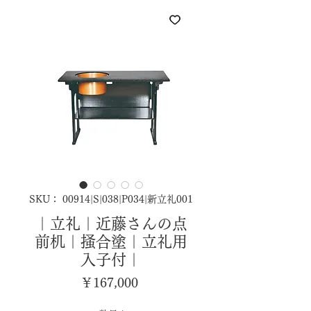
SKU： 00914|S|038|P034|新立礼001
｜立礼｜近藤さんの点
前机｜掻合塗｜立礼用
入子付｜
価
￥167,000
格