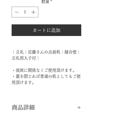
数量
*
カートに追加
｜立礼｜近藤さんの点前机｜掻合塗｜
立礼用入子付｜
・流派に関係なくご使用頂けます。
・蓋を閉じれば普通の机としてもご使
用頂けます。
商品詳細
｜分 類｜ 新品