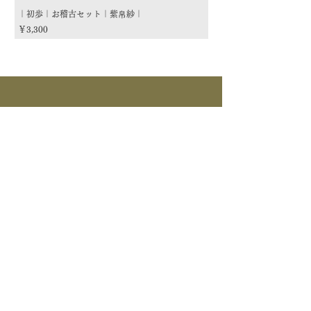
｜初歩｜お稽古セット｜紫帛紗｜
｜初歩｜お稽古セット｜朱
価格
価格
￥3,300
￥3,300
商品カテゴリー
茶道具
流派
季節
茶道具
> すべて > 茶碗 > 掛物 > 茶杓 > 茶入 >
釜道具
棗 > 香合 > 水指 > 菓子器 > 花入 > 蓋置
> 棚物 > 風炉先/屏風 > 皆具 > 建水 > 煙
>すべて > 炉釜 > 風炉釜 > 風炉｜紅鉢 > 炉
草盆関係 > 炭道具 > 茶箱関係 > 床飾｜莊道具