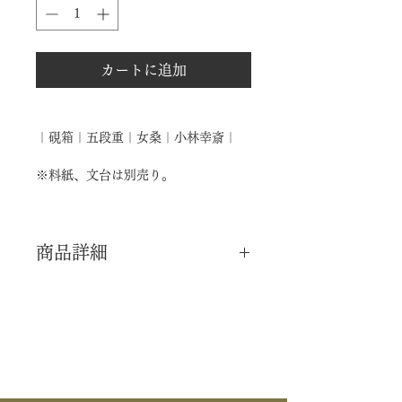
カートに追加
｜硯箱｜五段重｜女桑｜小林幸斎｜
※料紙、文台は別売り。
商品詳細
｜分 類｜ 新品
｜カ テ｜ 水屋道具
｜作 者｜ 小林幸斎彩
｜商 品｜ 五段重 硯箱