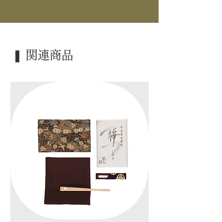
｜材 ｜ 女桑
｜外 箱｜ 紙箱
｜季 節｜ ―――
❚ 関連商品
｜歳 時｜ ―――
｜検 索｜ ―――