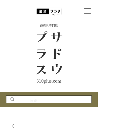
​茶道具専門店
ス
サ
ド
ウ
プ
ラ
310plus.com