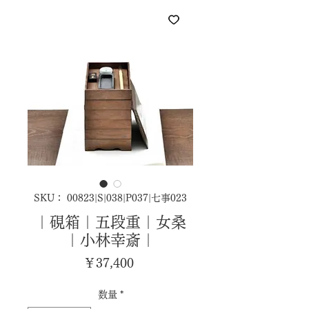
SKU： 00823|S|038|P037|七事023
｜硯箱｜五段重｜女桑
｜小林幸斎｜
価
￥37,400
格
数量
*