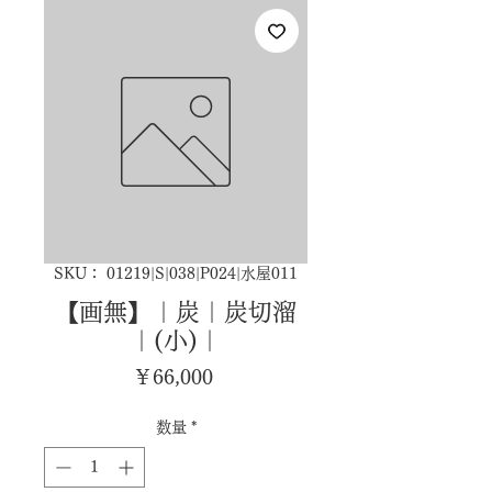
SKU： 01219|S|038|P024|水屋011
【画無】｜炭｜炭切溜
｜(小)｜
価
￥66,000
格
数量
*