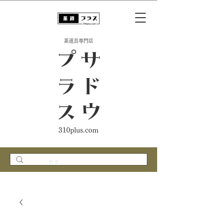
​茶道具専門店
ス
サ
ド
ウ
プ
ラ
310plus.com