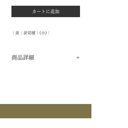
カートに追加
｜炭｜炭切溜｜(小)｜
商品詳細
｜分 類｜ 新品
｜カ テ｜ 水屋道具 / 炭道具
｜作 者｜ ―――
｜商 品｜ 炭切留 (小)
｜寸 法｜ 32㎝×14.5㎝
｜外 箱｜ ―――