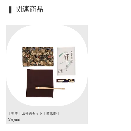
｜季 節｜ ―――
❚ 関連商品
｜歳 時｜ ―――
｜検 索｜ ―――
｜初歩｜お稽古セット｜紫帛紗｜
｜初歩｜お稽古セット｜朱
価格
価格
￥3,300
￥3,300