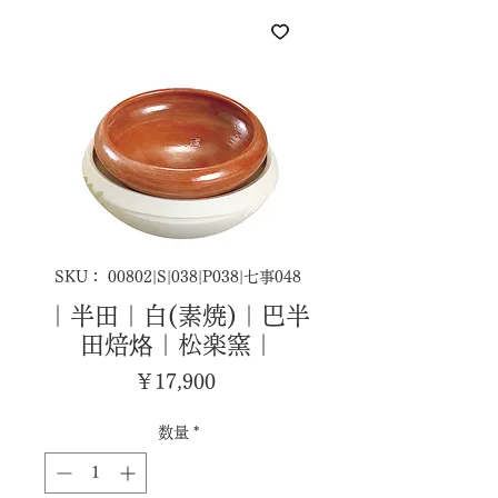
SKU： 00802|S|038|P038|七事048
｜半田｜白(素焼)｜巴半
田焙烙｜松楽窯｜
価
￥17,900
格
数量
*