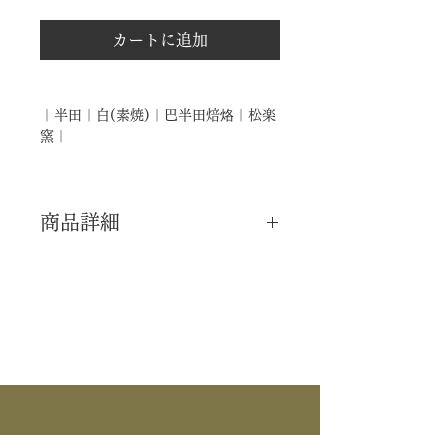
カートに追加
｜半田｜白(素焼)｜巴半田焙烙｜松楽
窯｜
商品詳細
｜分 類｜ 新品
｜カ テ｜ 炭道具 / 灰器
｜作 者｜ 松楽窯
｜商 品｜ 巴半田焙烙
｜品 名｜ 白 素焼