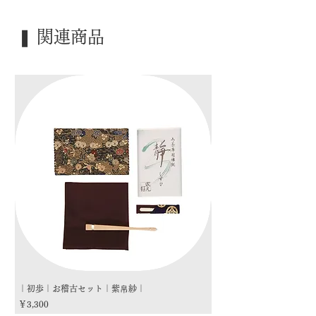
｜外 箱｜ 紙箱
｜季 節｜ ―――
❚ 関連商品
｜歳 時｜ ―――
｜検 索｜ ―――
｜初歩｜お稽古セット｜紫帛紗｜
｜初歩｜お稽古セット｜朱
価格
価格
￥3,300
￥3,300