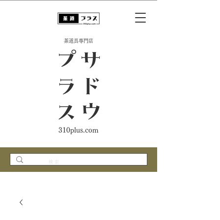
​茶道具専門店
ス
サ
ド
ウ
プ
ラ
310plus.com