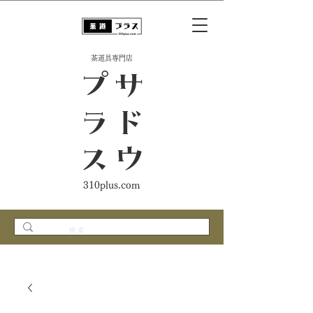
​茶道具専門店
ス
サ
ド
ウ
プ
ラ
310plus.com