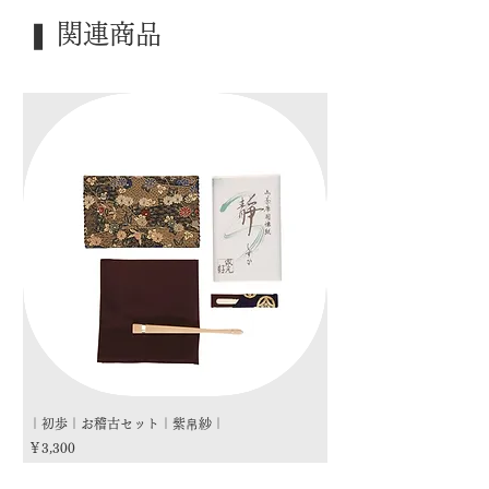
｜季 節｜ ―――
❚ 関連商品
｜歳 時｜ ―――
｜検 索｜ ―――
｜初歩｜お稽古セット｜紫帛紗｜
｜初歩｜お稽古セット｜朱
価格
価格
￥3,300
￥3,300