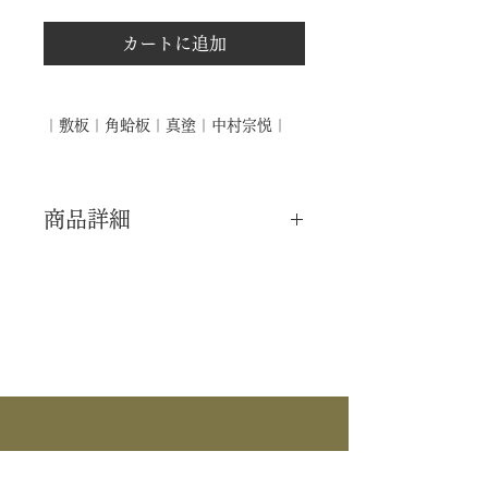
カートに追加
｜敷板｜角蛤板｜真塗｜中村宗悦｜
商品詳細
｜分 類｜ 新品
｜カ テ｜ 花入 / 敷板
｜作 者｜ 中村宗悦
｜商 品｜ 角蛤板
｜塗 ｜ 真塗
｜外 箱｜ 化粧箱