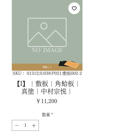
SKU： 01312|S|038|P021|敷板002-2
【I】｜敷板｜角蛤板｜
真塗｜中村宗悦｜
価
￥11,200
格
数量
*