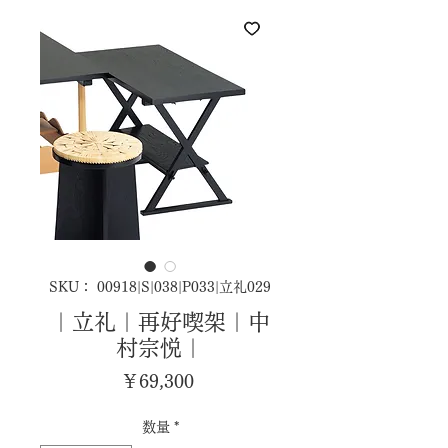
SKU： 00918|S|038|P033|立礼029
｜立礼｜再好喫架｜中
村宗悦｜
価
￥69,300
格
数量
*