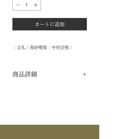
カートに追加
｜立礼｜再好喫架｜中村宗悦｜
商品詳細
｜分 類｜ 新品
｜カ テ｜ 立礼 / 棚物
｜流 派｜ 裏千家 ―今日庵―
｜作 者｜ 中村宗悦
｜商 品｜ 再御好写