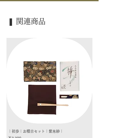
｜品 名｜ 喫架
｜外 箱｜ ―――
❚ 関連商品
｜季 節｜ ―――
｜歳 時｜ 大寄席茶会 / 野点茶会
｜検 索｜ ―――
｜初歩｜お稽古セット｜紫帛紗｜
｜初歩｜お稽古セット｜朱
価格
価格