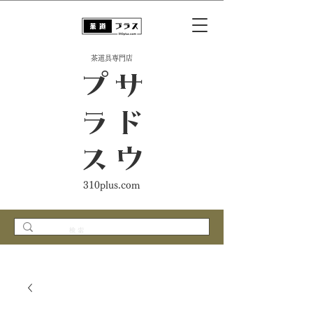
​茶道具専門店
ス
サ
ド
ウ
プ
ラ
310plus.com