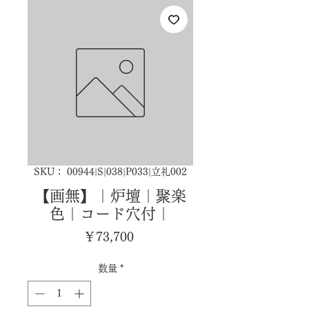
SKU： 00944|S|038|P033|立礼002
【画無】｜炉壇｜聚楽
色｜コード穴付｜
価
￥73,700
格
数量
*