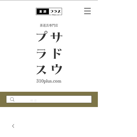
​茶道具専門店
ス
サ
ド
ウ
プ
ラ
310plus.com