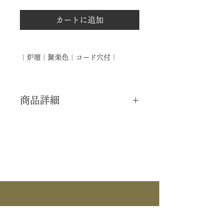
カートに追加
｜炉壇｜聚楽色｜コード穴付｜
商品詳細
｜分 類｜ 新品
｜カ テ｜ 建築道具
｜作 者｜ ―――
｜商 品｜ 炉壇
｜品 名｜ 聚楽色
｜仕 様｜ コード穴付