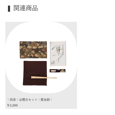
｜外 箱｜ ―――
❚ 関連商品
｜季 節｜ 炉
｜歳 時｜ ―――
｜検 索｜ ―――
｜初歩｜お稽古セット｜紫帛紗｜
｜初歩｜お稽古セット｜朱
価格
価格
￥3,300
￥3,300