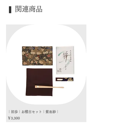
｜季 節｜ 炉
❚ 関連商品
｜歳 時｜ ―――
｜検 索｜ ―――
｜初歩｜お稽古セット｜紫帛紗｜
｜初歩｜お稽古セット｜朱
価格
価格
￥3,300
￥3,300