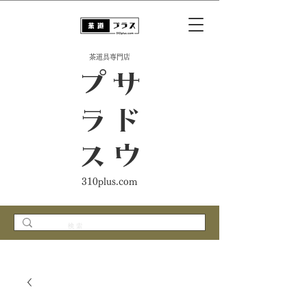
​茶道具専門店
ス
サ
ド
ウ
プ
ラ
310plus.com