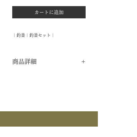
カートに追加
｜釣釜｜釣釜セット｜
商品詳細
｜分 類｜ 新品
｜カ テ｜ 釜道具
｜作 者｜ ―――
｜商 品｜ 釣釜セット
｜付 属｜ 釣手 / 鐶 / 利休鎖
｜外 箱｜ 紙箱