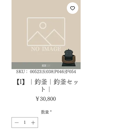
SKU： 00523|S|038|P046|炉054
【I】｜釣釜｜釣釜セッ
ト｜
価
￥30,800
格
数量
*