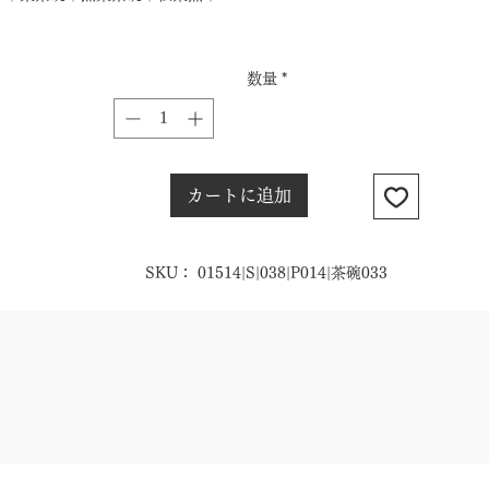
数量
*
カートに追加
SKU： 01514|S|038|P014|茶碗033