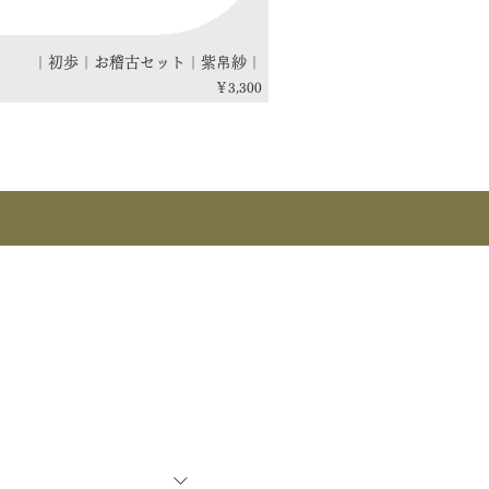
｜初歩｜お稽古セット｜紫帛紗｜
価格
￥3,300