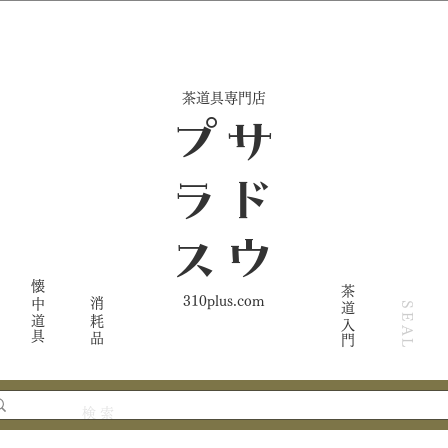
​茶道具専門店
ス
サ
ド
ウ
プ
ラ
懐中道具
茶道入門
310plus.com
消耗品
SEAL