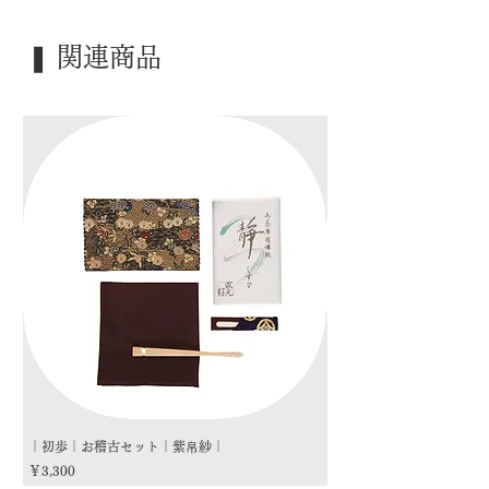
｜外 箱｜ 化粧箱
｜季 節｜ ―――
❚ 関連商品
｜歳 時｜ ―――
｜検 索｜ ―――
｜初歩｜お稽古セット｜紫帛紗｜
｜初歩｜お稽古セット｜朱
価格
価格
￥3,300
￥3,300