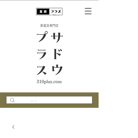
​茶道具専門店
ス
サ
ド
ウ
プ
ラ
310plus.com