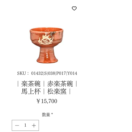
SKU： 01432|S|038|P017|Y014
｜楽茶碗｜赤楽茶碗｜
馬上杯｜松楽窯｜
価
￥15,700
格
数量
*