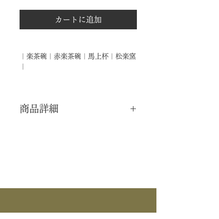
カートに追加
｜楽茶碗｜赤楽茶碗｜馬上杯｜松楽窯
｜
商品詳細
｜分 類｜ 新品
｜カ テ｜ 茶碗
｜作 者｜ 松楽窯
｜商 品｜ 赤楽 茶碗
｜景 色｜ 馬上杯