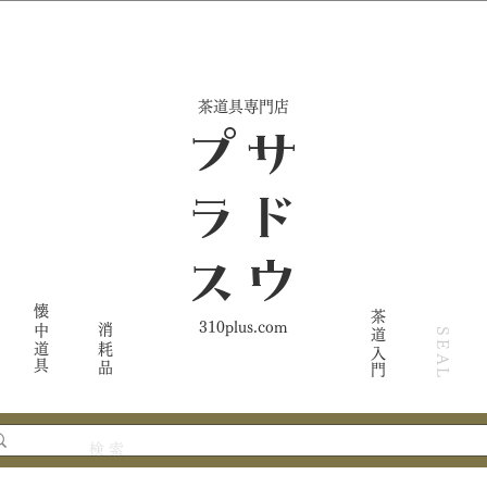
​茶道具専門店
ス
サ
ド
ウ
プ
ラ
懐中道具
茶道入門
310plus.com
消耗品
SEAL