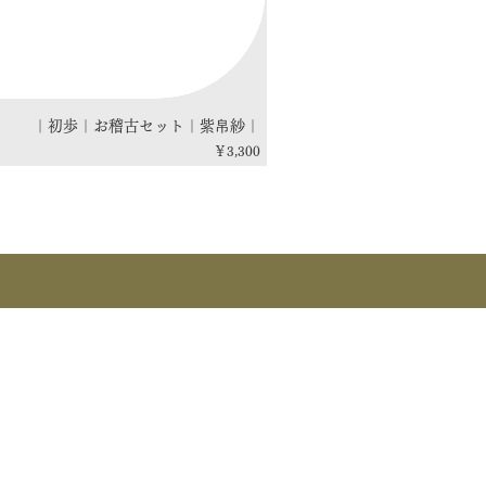
｜初歩｜お稽古セット｜紫帛紗｜
価格
￥3,300