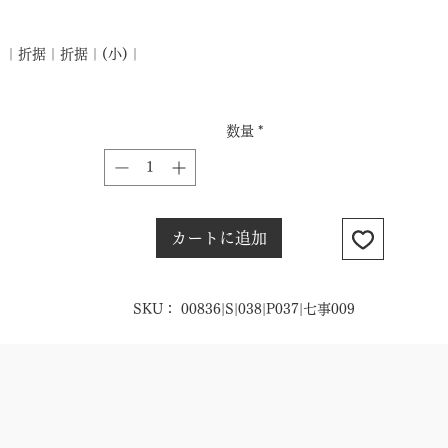
格
｜折据｜折据｜(小)｜
数量
*
カートに追加
SKU： 00836|S|038|P037|七事009