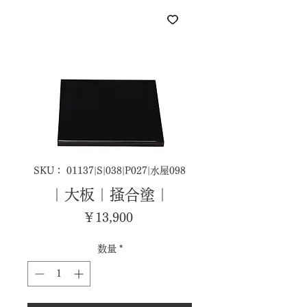
SKU： 01137|S|038|P027|水屋098
｜大板｜掻合塗｜
価
￥13,900
格
数量
*