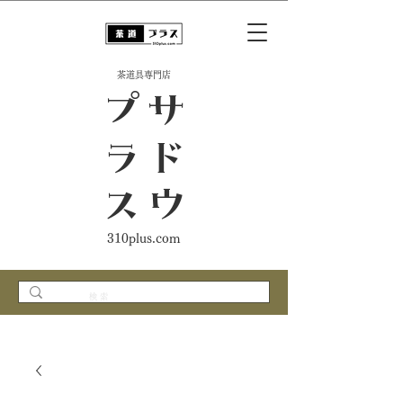
​茶道具専門店
ス
サ
ド
ウ
プ
ラ
310plus.com