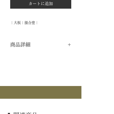
カートに追加
｜大板｜掻合塗｜
商品詳細
｜分 類｜ 新品
｜カ テ｜ 釜道具
｜作 者｜ ―――
｜商 品｜ 大板
｜塗 ｜ 掻合塗
｜外 箱｜ 紙箱
｜季 節｜ ―――