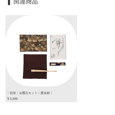
❚ 関連商品
｜歳 時｜ ―――
｜検 索｜ ―――
｜初歩｜お稽古セット｜紫帛紗｜
｜初歩｜お稽古セット｜朱
価格
価格
￥3,300
￥3,300