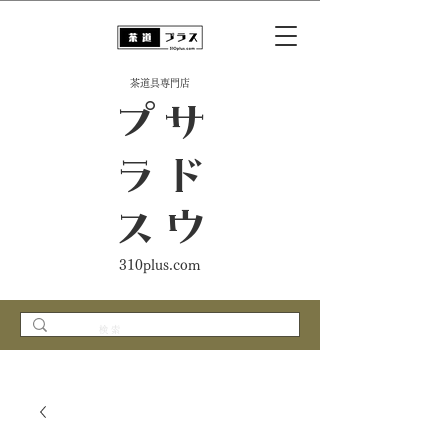
​茶道具専門店
ス
サ
ド
ウ
プ
ラ
310plus.com