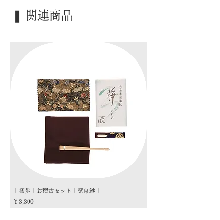
｜季 節｜ 風炉
❚ 関連商品
｜歳 時｜ ―――
｜検 索｜ ―――
｜初歩｜お稽古セット｜紫帛紗｜
｜初歩｜お稽古セット｜朱
価格
価格
￥3,300
￥3,300