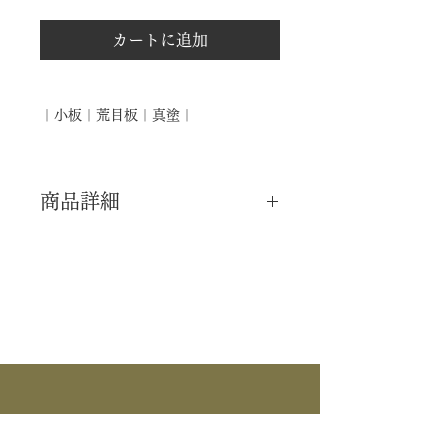
カートに追加
｜小板｜荒目板｜真塗｜
商品詳細
｜分 類｜ 新品
｜カ テ｜ 釜道具 /風炉
｜作 者｜ ―――
｜商 品｜ 荒目板
｜塗 ｜ 真塗
｜外 箱｜ 紙箱