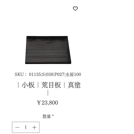
SKU： 01135|S|038|P027|水屋100
｜小板｜荒目板｜真塗
｜
価
￥23,800
格
数量
*