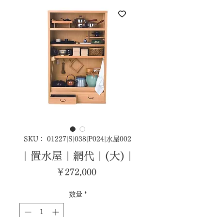
SKU： 01227|S|038|P024|水屋002
｜置水屋｜網代｜(大)｜
価
￥272,000
格
数量
*