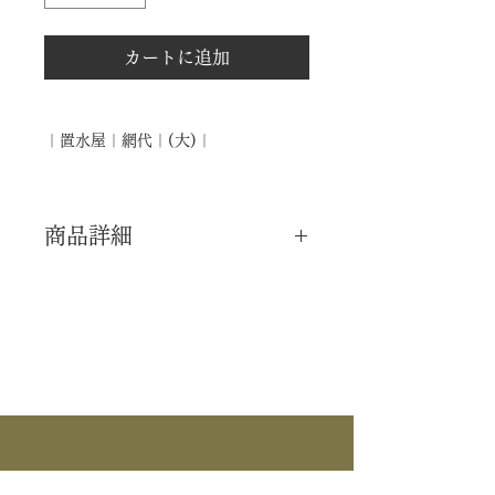
カートに追加
｜置水屋｜網代｜(大)｜
商品詳細
｜分 類｜ 新品
｜カ テ｜ 水屋道具 / 水屋棚
｜作 者｜ ―――
｜商 品｜ 置水屋 (大)
｜材 ｜ 網代
｜寸 法｜ H136cm×横85cm×奥行