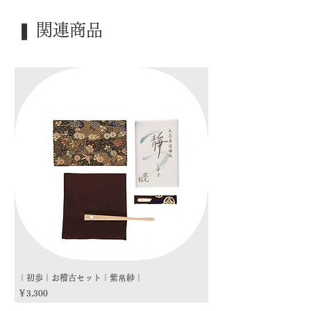
39cm
｜外 箱｜ ―――
❚ 関連商品
｜季 節｜ ―――
｜歳 時｜ ―――
｜検 索｜ ―――
｜初歩｜お稽古セット｜紫帛紗｜
｜初歩｜お稽古セット｜朱
価格
価格
￥3,300
￥3,300