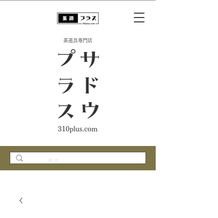
​茶道具専門店
ス
サ
ド
ウ
プ
ラ
310plus.com