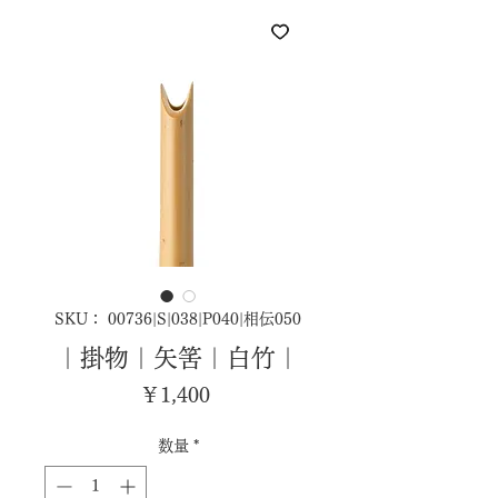
SKU： 00736|S|038|P040|相伝050
｜掛物｜矢筈｜白竹｜
価
￥1,400
格
数量
*