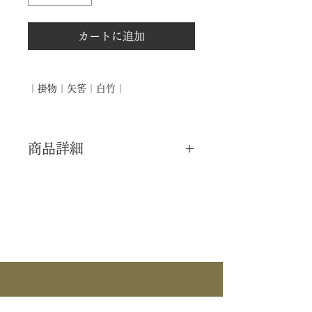
カートに追加
｜掛物｜矢筈｜白竹｜
商品詳細
｜分 類｜ 新品
｜カ テ｜ 掛物
｜商 品｜ 矢筈
｜材 ｜ 白竹
｜外 箱｜ ―――
｜季 節｜ ―――