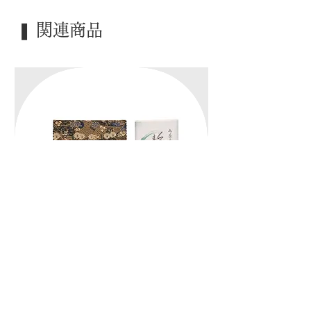
｜歳 時｜ ―――
❚ 関連商品
｜検 索｜ ―――
｜初歩｜お稽古セット｜紫帛紗｜
｜初歩｜お稽古セット｜朱
価格
価格
￥3,300
￥3,300