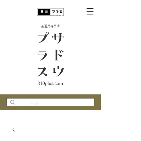
​茶道具専門店
ス
サ
ド
ウ
プ
ラ
310plus.com