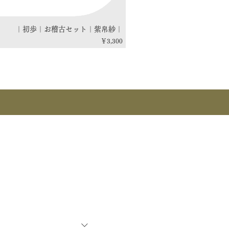
｜初歩｜お稽古セット｜紫帛紗｜
価格
￥3,300