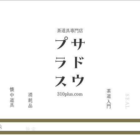
​茶道具専門店
ス
サ
ド
ウ
プ
ラ
懐中道具
茶道入門
310plus.com
消耗品
SEAL