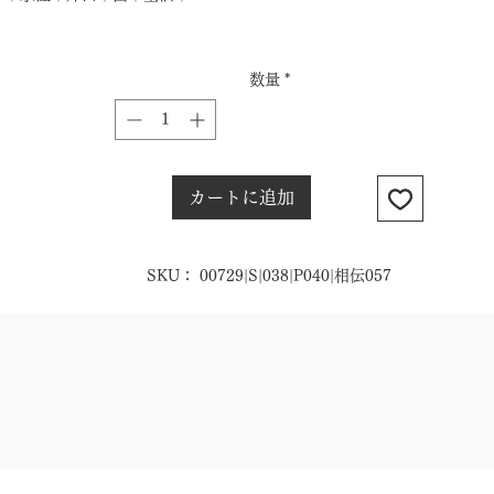
数量
*
カートに追加
SKU： 00729|S|038|P040|相伝057