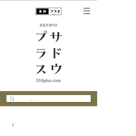
​茶道具専門店
ス
サ
ド
ウ
プ
ラ
310plus.com