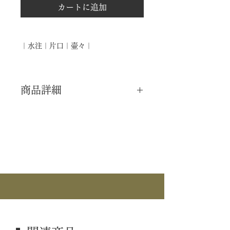
カートに追加
｜水注｜片口｜壷々｜
商品詳細
｜分 類｜ 新品
｜カ テ｜ 水屋道具 / 水注 / 片口
｜作 者｜ ―――
｜商 品｜ 片口 水注
｜景 色｜ 壷々
｜外 箱｜ 紙箱
｜季 節｜ ―――