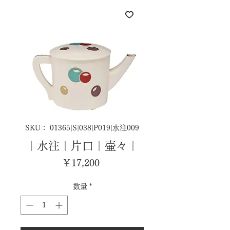
SKU： 01365|S|038|P019|水注009
｜水注｜片口｜壷々｜
価
￥17,200
格
数量
*