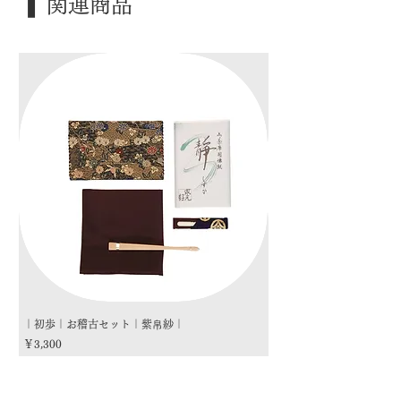
❚ 関連商品
｜歳 時｜ ―――
｜検 索｜ ―――
｜初歩｜お稽古セット｜紫帛紗｜
｜初歩｜お稽古セット｜朱
価格
価格
￥3,300
￥3,300