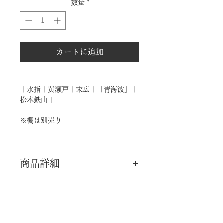
数量
*
カートに追加
｜水指｜黄瀬戸｜末広｜「青海波」｜
松本鉄山｜
※棚は別売り
商品詳細
｜分 類｜ 新品
｜カ テ｜ 水指