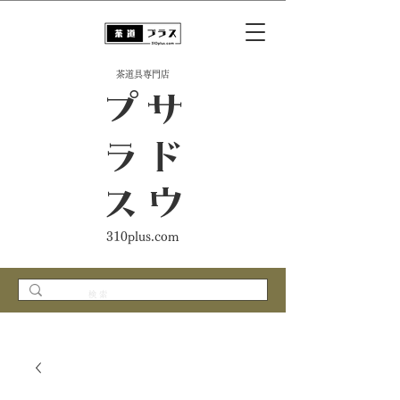
​茶道具専門店
ス
サ
ド
ウ
プ
ラ
310plus.com