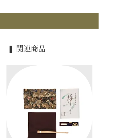
｜作 者｜ 松本鉄山
｜商 品｜ 水指
｜品 名｜ 黄交趾 末広
｜景 色｜ 青海波
｜外 箱｜ 桐箱
❚ 関連商品
｜季 節｜ ―――
｜歳 時｜ ―――
｜検 索｜ ―――