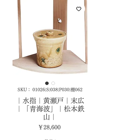
SKU： 01026|S|038|P030|棚062
｜水指｜黄瀬戸｜末広
｜「青海波」｜松本鉄
山｜
価
￥28,600
格