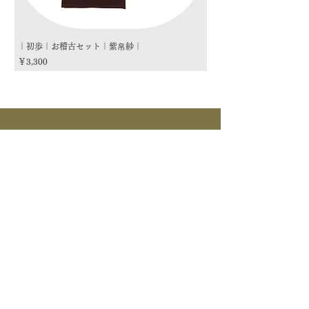
｜初歩｜お稽古セット｜紫帛紗｜
｜初歩｜お稽古セット｜朱
価格
価格
￥3,300
￥3,300
商品カテゴリー
茶道具
流派
季節
茶道具
> すべて > 茶碗 > 掛物 > 茶杓 > 茶入 >
釜道具
棗 > 香合 > 水指 > 菓子器 > 花入 > 蓋置