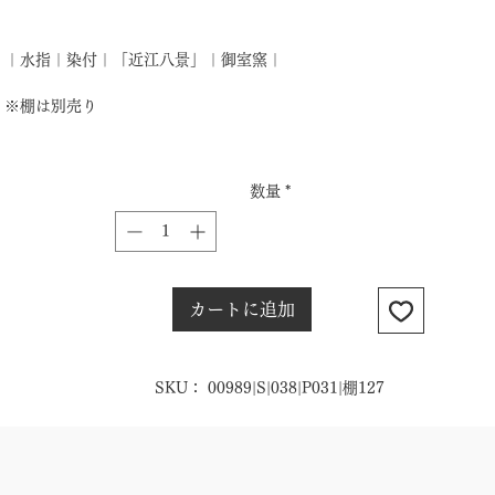
格
｜水指｜染付｜「近江八景」｜御室窯｜
※棚は別売り
数量
*
カートに追加
SKU： 00989|S|038|P031|棚127