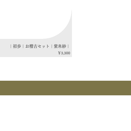
｜初歩｜お稽古セット｜紫帛紗｜
価格
￥3,300