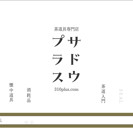
​茶道具専門店
ス
サ
ド
ウ
プ
ラ
懐中道具
茶道入門
310plus.com
消耗品
SEAL