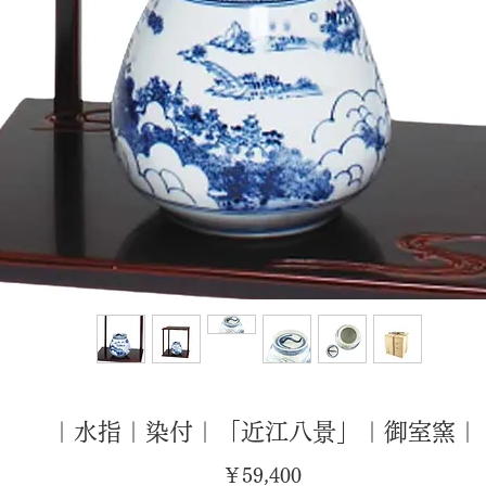
｜水指｜染付｜「近江八景」｜御室窯｜
価
￥59,400