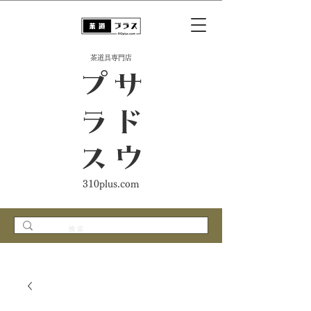
​茶道具専門店
ス
サ
ド
ウ
プ
ラ
310plus.com