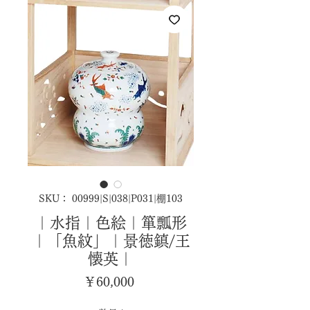
SKU： 00999|S|038|P031|棚103
｜水指｜色絵｜箪瓢形
｜「魚紋」｜景徳鎮/王
懐英｜
価
￥60,000
格