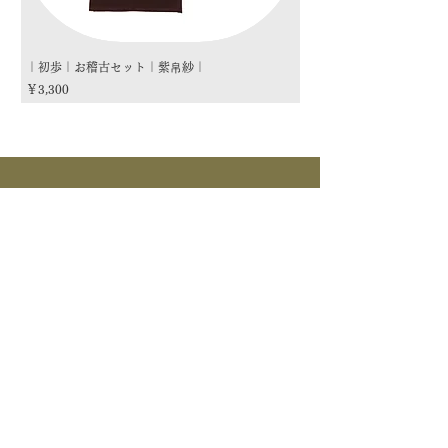
｜初歩｜お稽古セット｜紫帛紗｜
｜初歩｜お稽古セット｜朱
価格
価格
￥3,300
￥3,300
商品カテゴリー
茶道具
流派
季節
茶道具
> すべて > 茶碗 > 掛物 > 茶杓 > 茶入 >
釜道具
棗 > 香合 > 水指 > 菓子器 > 花入 > 蓋置