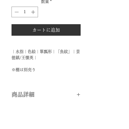
数量
*
カートに追加
｜水指｜色絵｜箪瓢形｜「魚紋」｜景
徳鎮/王懐英｜
※棚は別売り
商品詳細
｜分 類｜ 新品
｜カ テ｜ 水指