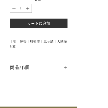
カートに追加
｜釜｜炉釜｜肩衝釜｜三っ鱗｜大國藤
兵衛｜
商品詳細
｜分 類｜ 新品
｜カ テ｜ 釜道具 / 炉釜
｜作 者｜ 大國藤兵衛
｜商 品｜ 肩衝釜