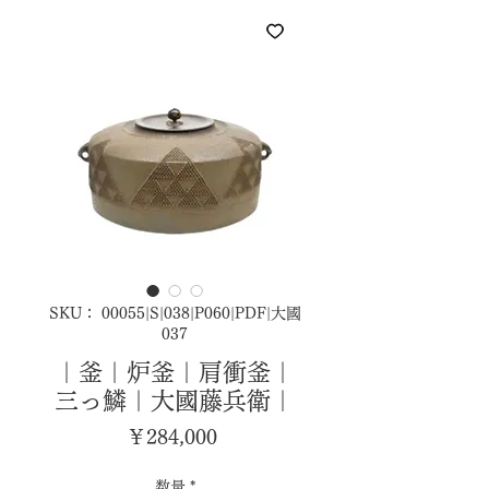
SKU： 00055|S|038|P060|PDF|大國
037
｜釜｜炉釜｜肩衝釜｜
三っ鱗｜大國藤兵衛｜
価
￥284,000
格
数量
*