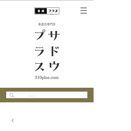
​茶道具専門店
ス
サ
ド
ウ
プ
ラ
310plus.com