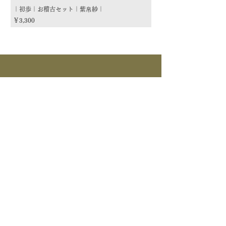
｜初歩｜お稽古セット｜紫帛紗｜
｜初歩｜お稽古セット｜朱
価格
価格
￥3,300
￥3,300
商品カテゴリー
茶道具
流派
季節
茶道具
> すべて > 茶碗 > 掛物 > 茶杓 > 茶入 >
釜道具
棗 > 香合 > 水指 > 菓子器 > 花入 > 蓋置
> 棚物 > 風炉先/屏風 > 皆具 > 建水 > 煙
>すべて > 炉釜 > 風炉釜 > 風炉｜紅鉢 > 炉
草盆関係 > 炭道具 > 茶箱関係 > 床飾｜莊道具