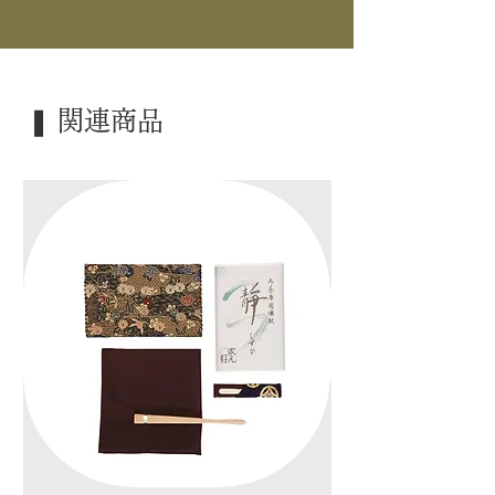
｜景 色｜ 三っ鱗
｜外 箱｜ 桐箱
｜季 節｜ 炉
❚ 関連商品
｜歳 時｜ ―――
｜検 索｜ ―――