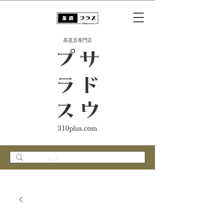
​茶道具専門店
ス
サ
ド
ウ
プ
ラ
310plus.com