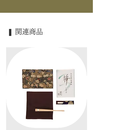
｜景 色｜ 南鐐撮
｜外 箱｜ 桐箱
｜季 節｜ 炉
❚ 関連商品
｜歳 時｜ ―――
｜検 索｜ ―――