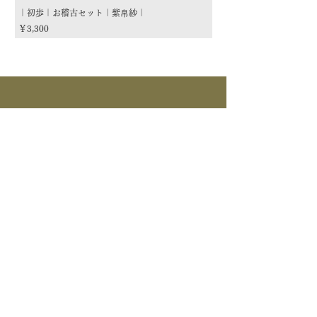
｜初歩｜お稽古セット｜紫帛紗｜
｜初歩｜お稽古セット｜朱
価格
価格
￥3,300
￥3,300
商品カテゴリー
茶道具
流派
季節
茶道具
> すべて > 茶碗 > 掛物 > 茶杓 > 茶入 >
釜道具
棗 > 香合 > 水指 > 菓子器 > 花入 > 蓋置
> 棚物 > 風炉先/屏風 > 皆具 > 建水 > 煙
>すべて > 炉釜 > 風炉釜 > 風炉｜紅鉢 > 炉
草盆関係 > 炭道具 > 茶箱関係 > 床飾｜莊道具