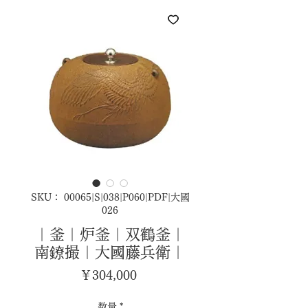
SKU： 00065|S|038|P060|PDF|大國
026
｜釜｜炉釜｜双鶴釜｜
南鐐撮｜大國藤兵衛｜
価
￥304,000
格
数量
*