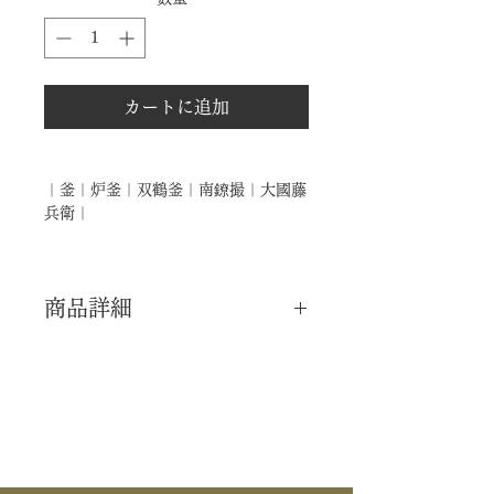
カートに追加
｜釜｜炉釜｜双鶴釜｜南鐐撮｜大國藤
兵衛｜
商品詳細
｜分 類｜ 新品
｜カ テ｜ 釜道具 / 炉釜
｜作 者｜ 大國藤兵衛
｜商 品｜ 双鶴釜