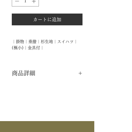
カートに追加
｜掛物｜垂撥｜杉生地｜スイハツ｜
(極小)｜金具付｜
商品詳細
｜分 類｜ 新品
｜カ テ｜ 水屋道具 / 掛物
｜作 者｜ ―――
｜商 品｜ 垂撥 / スイハツ (極小)
｜材 ｜ 杉生地