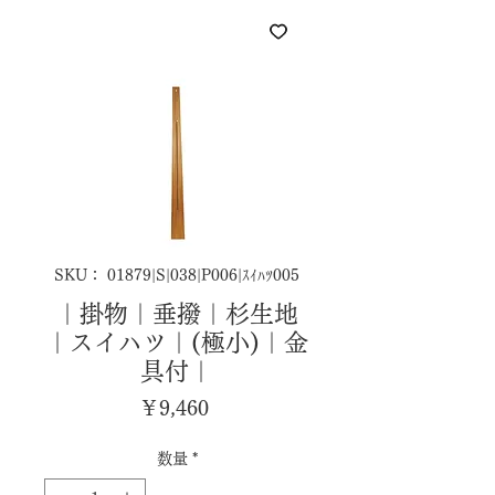
SKU： 01879|S|038|P006|ｽｲﾊﾂ005
｜掛物｜垂撥｜杉生地
｜スイハツ｜(極小)｜金
具付｜
価
￥9,460
格
数量
*