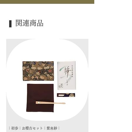
｜仕 様｜ 金具付
｜寸 法｜ H90.4cm
｜外 箱｜ ―――
❚ 関連商品
｜季 節｜ ―――
｜歳 時｜ ―――
｜検 索｜ ―――
｜初歩｜お稽古セット｜紫帛紗｜
｜初歩｜お稽古セット｜朱