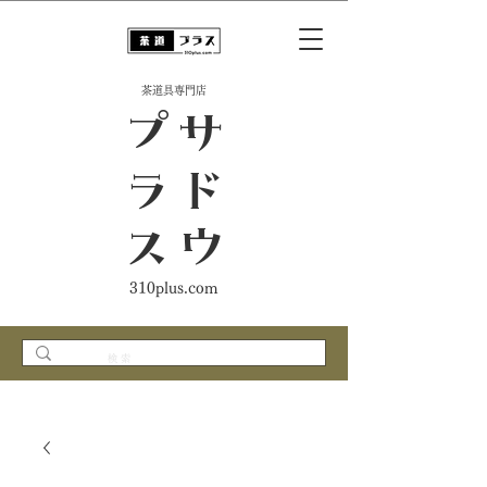
​茶道具専門店
ス
サ
ド
ウ
プ
ラ
310plus.com