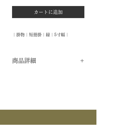
カートに追加
｜掛物｜短冊掛｜緑｜5寸幅｜
商品詳細
｜分 類｜ 新品
｜カ テ｜ 掛物 / 短冊掛
｜商 品｜ 短冊掛
｜景 色｜ 「緑」
｜仕 様｜ 5寸幅
｜外 箱｜ 化粧箱