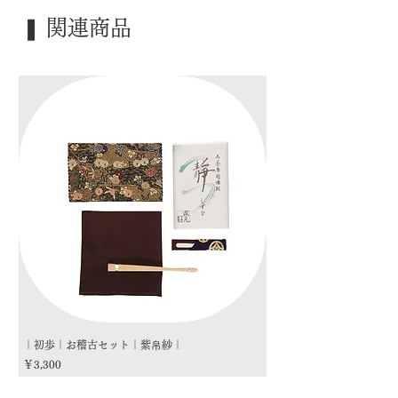
｜季 節｜ ―――
｜歳 時｜ ―――
❚ 関連商品
｜検 索｜ ―――
｜初歩｜お稽古セット｜紫帛紗｜
｜初歩｜お稽古セット｜朱
価格
価格
￥3,300
￥3,300