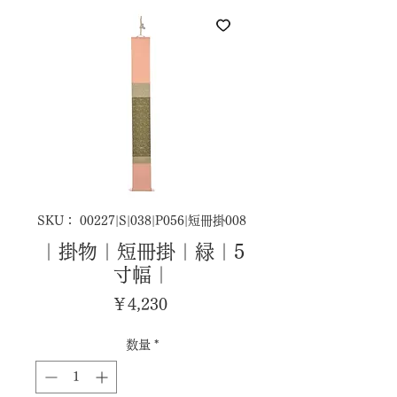
SKU： 00227|S|038|P056|短冊掛008
｜掛物｜短冊掛｜緑｜5
寸幅｜
価
￥4,230
格
数量
*