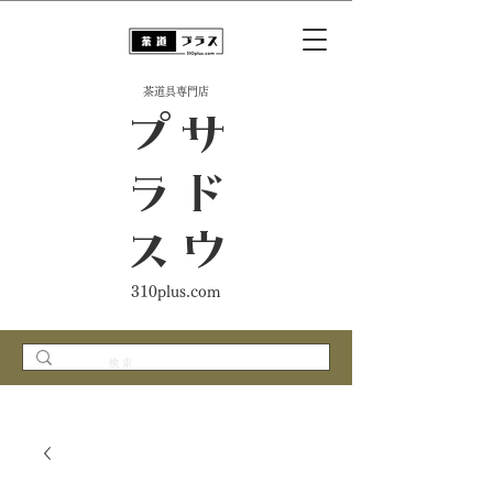
​茶道具専門店
ス
サ
ド
ウ
プ
ラ
310plus.com