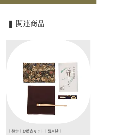
｜商 品｜ 一行
｜品 名｜ 「春入千林處々鶯」
｜外 箱｜ 桐箱
❚ 関連商品
｜季 節｜ ―――
｜歳 時｜ ―――
｜検 索｜ ―――
｜初歩｜お稽古セット｜紫帛紗｜
｜初歩｜お稽古セット｜朱