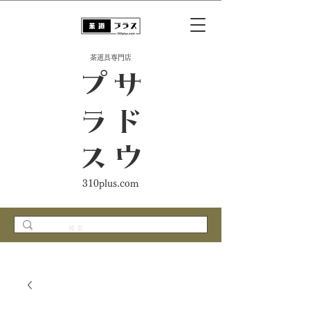
​茶道具専門店
ス
サ
ド
ウ
プ
ラ
310plus.com