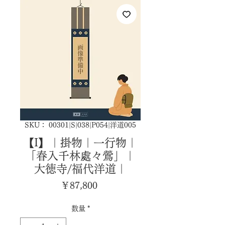
SKU： 00301|S|038|P054|洋道005
【I】｜掛物｜一行物｜
「春入千林處々鶯」｜
大徳寺/福代洋道｜
価
￥87,800
格
数量
*