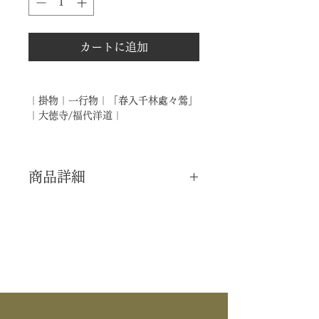
カートに追加
｜掛物｜一行物｜「春入千林處々鶯」
｜大徳寺/福代洋道｜
商品詳細
｜分 類｜ 新品
｜カ テ｜ 掛物 / 一行物
｜寺 院｜ 臨済宗大徳寺塔頭 / 興臨
院
｜書 付｜ 福代洋道 師