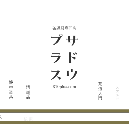
​茶道具専門店
ス
サ
ド
ウ
プ
ラ
懐中道具
茶道入門
310plus.com
消耗品
SEAL