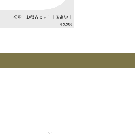
｜初歩｜お稽古セット｜紫帛紗｜
価格
￥3,300