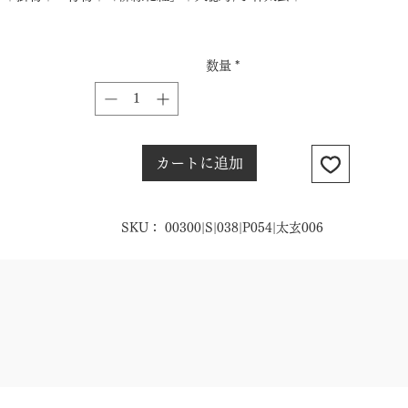
数量
*
カートに追加
SKU： 00300|S|038|P054|太玄006