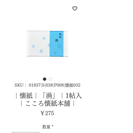
SKU： 01837|S|038|P008|懐紙032
｜懐紙｜「渦」｜1帖入
｜こころ懐紙本舗｜
価
￥275
格
数量
*