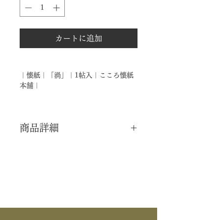
カートに追加
｜懐紙｜「渦」｜1帖入｜こころ懐紙
本舗｜
商品詳細
｜分 類｜ 新品
｜カ テ｜ 懐中道具 / 懐紙
｜製 造｜ こころ懐紙本舗
｜商 品｜ 懐紙
｜景 色｜ 渦