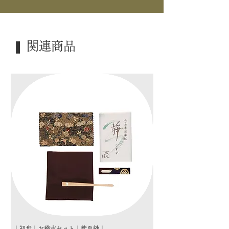
｜内 容｜ 1帖入
｜外 箱｜ ―――
❚ 関連商品
｜季 節｜ ―――
｜歳 時｜ ―――
｜検 索｜ ―――
｜初歩｜お稽古セット｜紫帛紗｜
｜初歩｜お稽古セット｜朱