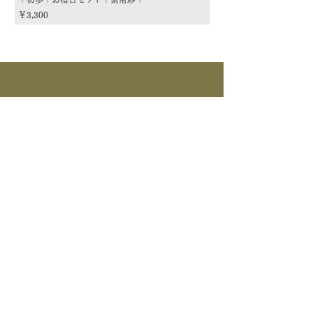
価格
価格
￥3,300
￥3,300
商品カテゴリー
茶道具
流派
季節
茶道具
> すべて > 茶碗 > 掛物 > 茶杓 > 茶入 >
釜道具
棗 > 香合 > 水指 > 菓子器 > 花入 > 蓋置
> 棚物 > 風炉先/屏風 > 皆具 > 建水 > 煙
>すべて > 炉釜 > 風炉釜 > 風炉｜紅鉢 > 炉
草盆関係 > 炭道具 > 茶箱関係 > 床飾｜莊道具
茶事道具
縁 > 鉄瓶 >電気炭｜電熱釜 > 他釜道具
> 建築関係 > 他茶道具