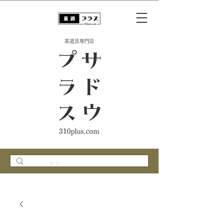
​茶道具専門店
ス
サ
ド
ウ
プ
ラ
310plus.com