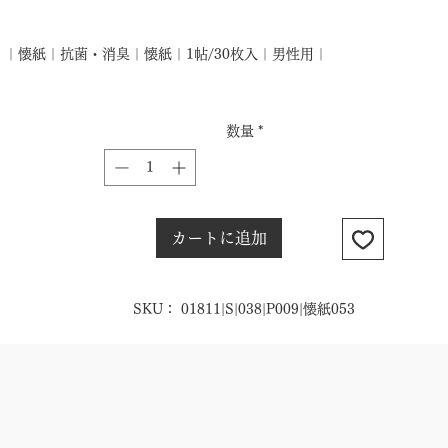
格
｜懐紙｜抗菌・消臭｜懐紙｜1帖/30枚入｜男性用｜
数量
*
カートに追加
SKU： 01811|S|038|P009|懐紙053