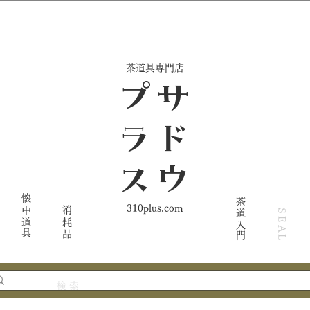
​茶道具専門店
ス
サ
ド
ウ
プ
ラ
懐中道具
茶道入門
310plus.com
消耗品
SEAL