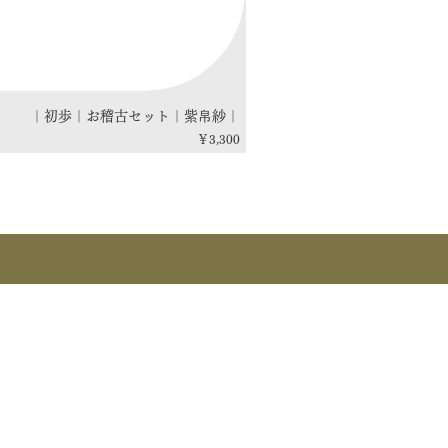
｜初歩｜お稽古セット｜紫帛紗｜
価格
￥3,300