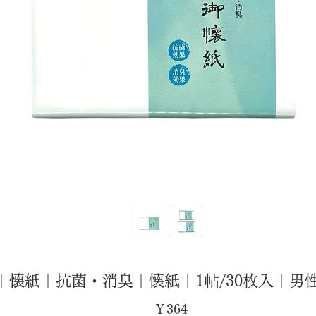
｜懐紙｜抗菌・消臭｜懐紙｜1帖/30枚入｜男
価
￥364