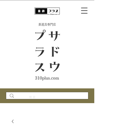
​茶道具専門店
ス
サ
ド
ウ
プ
ラ
310plus.com