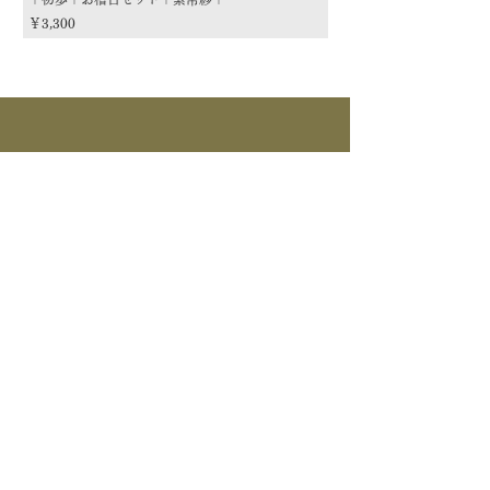
価格
価格
￥3,300
￥3,300
商品カテゴリー
茶道具
流派
季節
茶道具
> すべて > 茶碗 > 掛物 > 茶杓 > 茶入 >
釜道具
棗 > 香合 > 水指 > 菓子器 > 花入 > 蓋置
> 棚物 > 風炉先/屏風 > 皆具 > 建水 > 煙
>すべて > 炉釜 > 風炉釜 > 風炉｜紅鉢 > 炉
草盆関係 > 炭道具 > 茶箱関係 > 床飾｜莊道具
茶事道具
縁 > 鉄瓶 >電気炭｜電熱釜 > 他釜道具
> 建築関係 > 他茶道具