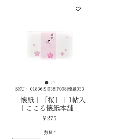
SKU： 01836|S|038|P008|懐紙033
｜懐紙｜「桜」｜1帖入
｜こころ懐紙本舗｜
価
￥275
格
数量
*