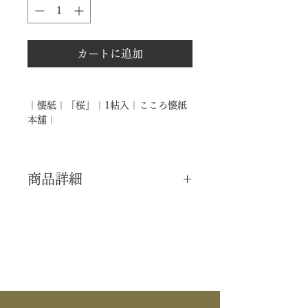
カートに追加
｜懐紙｜「桜」｜1帖入｜こころ懐紙
本舗｜
商品詳細
｜分 類｜ 新品
｜カ テ｜ 懐中道具 / 懐紙
｜製 造｜ こころ懐紙本舗
｜商 品｜ 懐紙
｜景 色｜ 桜