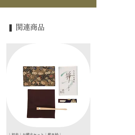
｜内 容｜ 1帖入
｜外 箱｜ ―――
❚ 関連商品
｜季 節｜ ―――
｜歳 時｜ ―――
｜検 索｜ ―――
｜初歩｜お稽古セット｜紫帛紗｜
｜初歩｜お稽古セット｜朱