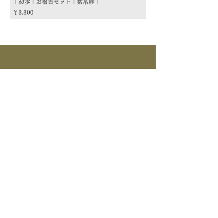
｜初歩｜お稽古セット｜紫帛紗｜
｜初歩｜お稽古セット｜朱
価格
価格
￥3,300
￥3,300
商品カテゴリー
茶道具
流派
季節
茶道具
> すべて > 茶碗 > 掛物 > 茶杓 > 茶入 >
釜道具
棗 > 香合 > 水指 > 菓子器 > 花入 > 蓋置
> 棚物 > 風炉先/屏風 > 皆具 > 建水 > 煙
>すべて > 炉釜 > 風炉釜 > 風炉｜紅鉢 > 炉
草盆関係 > 炭道具 > 茶箱関係 > 床飾｜莊道具
茶事道具
縁 > 鉄瓶 >電気炭｜電熱釜 > 他釜道具