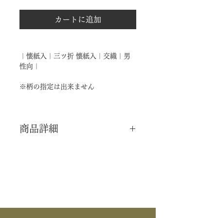
カートに追加
｜懐紙入｜三ツ折 懐紙入｜交織｜男
性向｜
※柄の指定は出来ません
商品詳細
｜分 類｜ 新品
｜カ テ｜ 懐中道具
｜作 者｜ ―――
｜商 品｜ 三ツ折 懐紙入