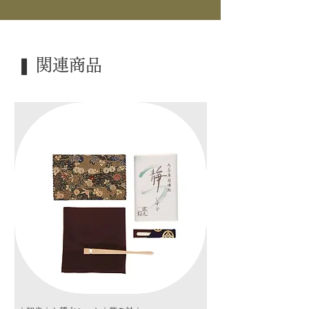
｜織 物｜ 交織
｜外 箱｜ 化粧箱
｜季 節｜ ―――
❚ 関連商品
｜歳 時｜ ―――
｜持 人｜ 男性向
｜検 索｜ ―――