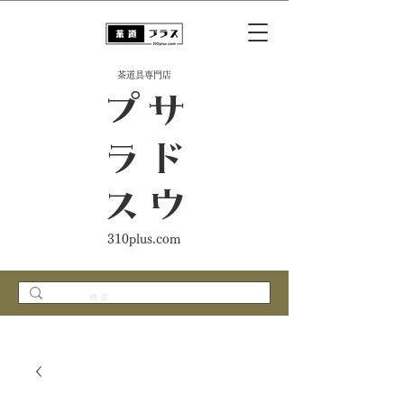
​茶道具専門店
ス
サ
ド
ウ
プ
ラ
310plus.com