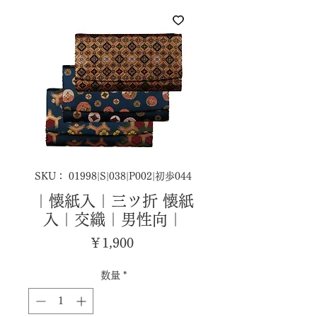
SKU： 01998|S|038|P002|初歩044
｜懐紙入｜三ツ折 懐紙
入｜交織｜男性向｜
価
￥1,900
格
数量
*