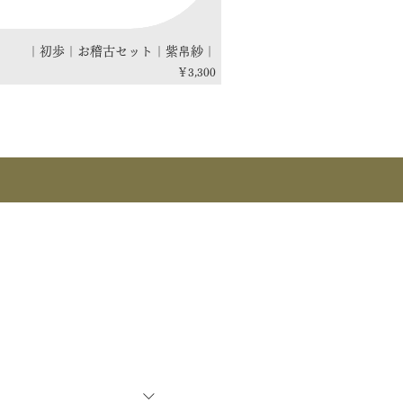
｜初歩｜お稽古セット｜紫帛紗｜
価格
￥3,300