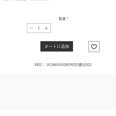
数量
*
カートに追加
SKU： 01260|S|038|P023|懐石021