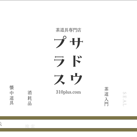
​茶道具専門店
ス
サ
ド
ウ
プ
ラ
懐中道具
茶道入門
310plus.com
消耗品
SEAL