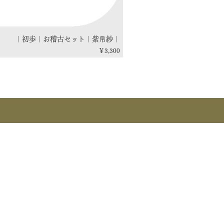
｜初歩｜お稽古セット｜紫帛紗｜
価格
￥3,300