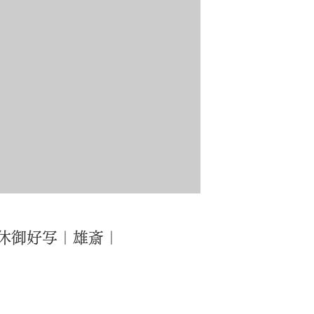
休御好写｜雄斎｜