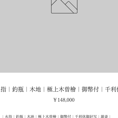
水指｜釣瓶｜木地｜極上木曽檜｜御幣付｜千利
価
￥148,000
格
｜水指｜釣瓶｜木地｜極上木曽檜｜御幣付｜千利休御好写｜雄斎｜