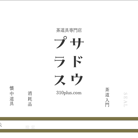
​茶道具専門店
ス
サ
ド
ウ
プ
ラ
懐中道具
茶道入門
310plus.com
消耗品
SEAL