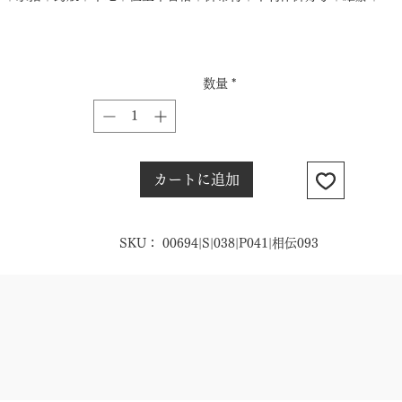
数量
*
カートに追加
SKU： 00694|S|038|P041|相伝093