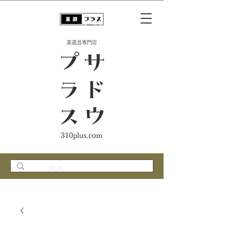
​茶道具専門店
ス
サ
ド
ウ
プ
ラ
310plus.com