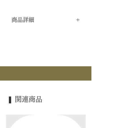
商品詳細
｜分 類｜ 新品
｜カ テ｜ 消耗品 / 御香
｜製 造｜ 日本香道
｜商 品｜ 香箱
｜品 名｜ 沈香「永寿」塗箱短
｜内 容｜ 24g×10本入
｜寸 法｜ お線香サイズ:径約
19mm×約140mm
❚ 関連商品
｜外 箱｜ 塗箱
｜検 索｜ ―――