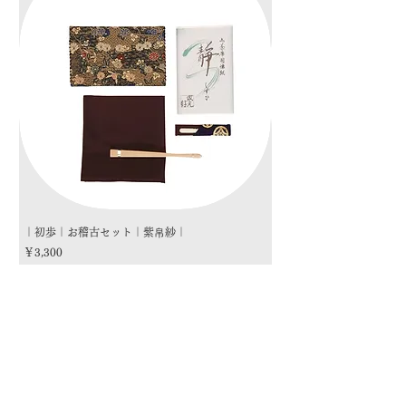
｜初歩｜お稽古セット｜紫帛紗｜
｜初歩｜お稽古セット｜朱
価格
価格
￥3,300
￥3,300
商品カテゴリー