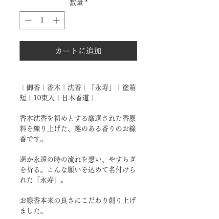
数量
*
カートに追加
｜御香｜香木｜沈香｜「永寿」｜塗箱
短｜10束入｜日本香道｜
香木沈香を初めとする厳選された香原
料を練り上げた、趣のある香りのお線
香です。
遥か永遠の時の流れを想い、やすらぎ
を祈る。こんな願いを込めて名付けら
れた「永寿」。
お線香本来の良さにこだわり創り上げ
ました。