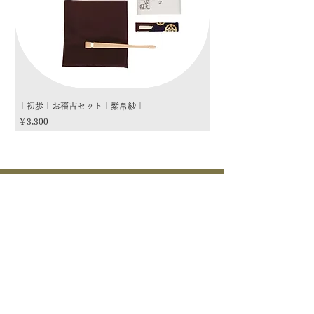
｜初歩｜お稽古セット｜紫帛紗｜
｜初歩｜お稽古セット｜朱
価格
価格
￥3,300
￥3,300
商品カテゴリー
茶道具
流派
季節