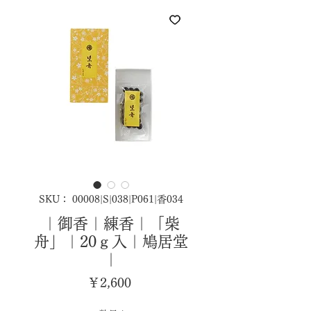
SKU： 00008|S|038|P061|香034
｜御香｜練香｜「柴
舟」｜20ｇ入｜鳩居堂
｜
価
￥2,600
格