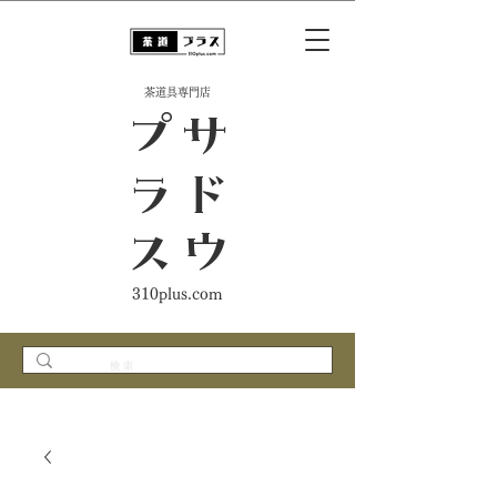
​茶道具専門店
ス
サ
ド
ウ
プ
ラ
310plus.com