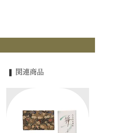
｜分 類｜ 新品
｜カ テ｜ 消耗品 / 御香
｜製 造｜ 鳩居堂
｜商 品｜ 練香
｜品 名｜ 「柴舟 (しばふね)」
｜内 容｜ 20ｇ入
｜寸 法｜ 縦14.5cm×横7.5cm×高さ
2.2cm
❚ 関連商品
｜外 箱｜ ポリ袋入 / 紙箱入
｜検 索｜ ―――