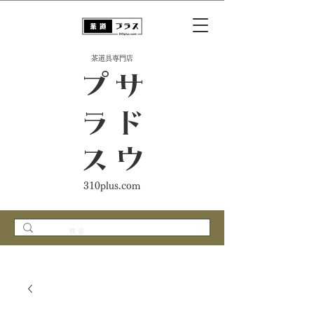
​茶道具専門店
ス
サ
ド
ウ
プ
ラ
310plus.com