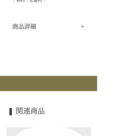
｜柄杓｜水漉杓｜
商品詳細
｜分 類｜ 新品
｜カ テ｜ 水屋道具 / 消耗品 / 柄杓
｜作 者｜ ―――
｜商 品｜ 水漉杓
｜外 箱｜ 紙箱
｜季 節｜ ―――
｜歳 時｜ ―――
❚ 関連商品
｜検 索｜ ―――