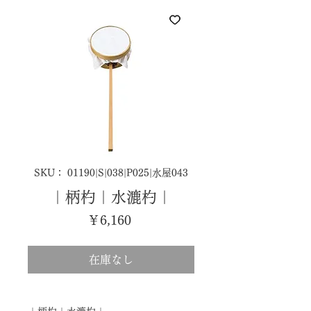
SKU： 01190|S|038|P025|水屋043
｜柄杓｜水漉杓｜
価
￥6,160
格
在庫なし