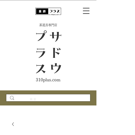
​茶道具専門店
ス
サ
ド
ウ
プ
ラ
310plus.com