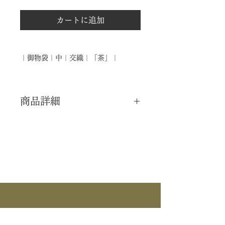
カートに追加
｜御物袋｜中｜交織｜「茶」｜
商品詳細
｜分 類｜ 新品
｜カ テ｜ 茶碗
｜製 造｜ ―――
｜商 品｜ 御物袋 (中)
｜織 物｜ 交織 茶
｜外 箱｜ 紙箱