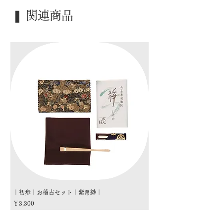
｜季 節｜ ―――
❚ 関連商品
｜歳 時｜ ―――
｜検 索｜ ―――
｜初歩｜お稽古セット｜紫帛紗｜
｜初歩｜お稽古セット｜朱
価格
価格
￥3,300
￥3,300