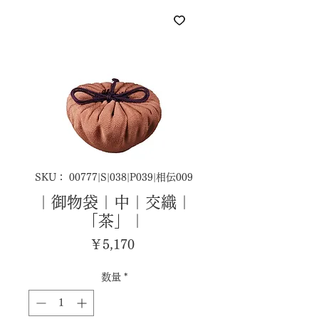
SKU： 00777|S|038|P039|相伝009
｜御物袋｜中｜交織｜
「茶」｜
価
￥5,170
格
数量
*