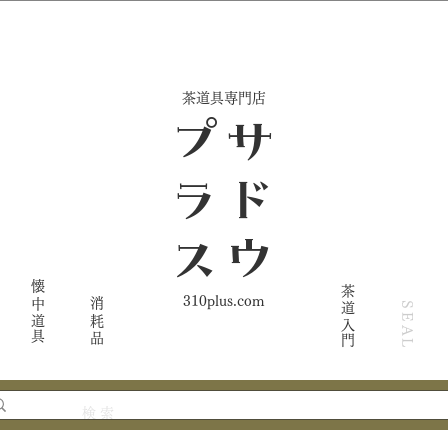
​茶道具専門店
ス
サ
ド
ウ
プ
ラ
懐中道具
茶道入門
310plus.com
消耗品
SEAL