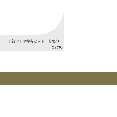
｜初歩｜お稽古セット｜紫帛紗｜
価格
￥3,300