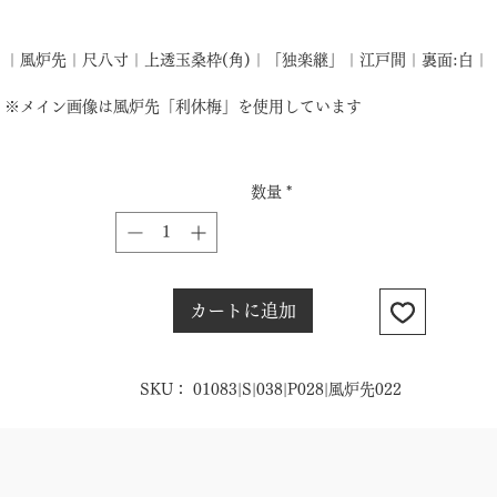
格
｜風炉先｜尺八寸｜上透玉桑枠(角)｜「独楽継」｜江戸間｜裏面:白｜
※メイン画像は風炉先「利休梅」を使用しています
数量
*
カートに追加
SKU： 01083|S|038|P028|風炉先022