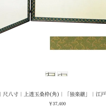
｜尺八寸｜上透玉桑枠(角)｜「独楽継」｜江戸
価
￥37,400